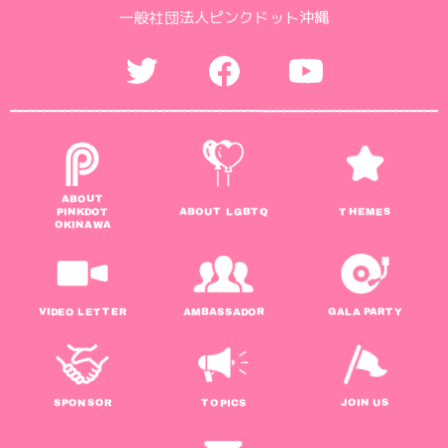
一般社団法人ピンクドット沖縄
ABOUT
PINKDOT
ABOUT LGBTQ
THEMES
OKINAWA
VIDEO LETTER
AMBASSADOR
GALA PARTY
SPONSOR
TOPICS
JOIN US