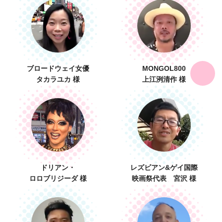
ブロードウェイ女優
MONGOL800
タカラユカ 様
上江洌清作 様
ドリアン・
レズビアン&ゲイ国際
ロロブリジーダ 様
映画祭代表 宮沢 様