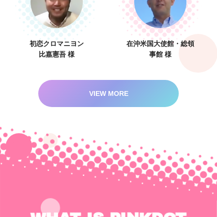
初恋クロマニヨン
在沖米国大使館・総領
比嘉憲吾 様
事館 様
VIEW MORE